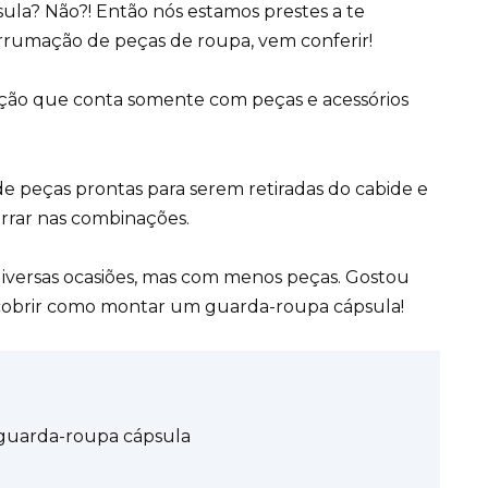
sula? Não?! Então nós estamos prestes a te
rrumação de peças de roupa, vem conferir!
ção que conta somente com peças e acessórios
de peças prontas para serem retiradas do cabide e
errar nas combinações.
 diversas ocasiões, mas com menos peças. Gostou
scobrir como montar um guarda-roupa cápsula!
 guarda-roupa cápsula