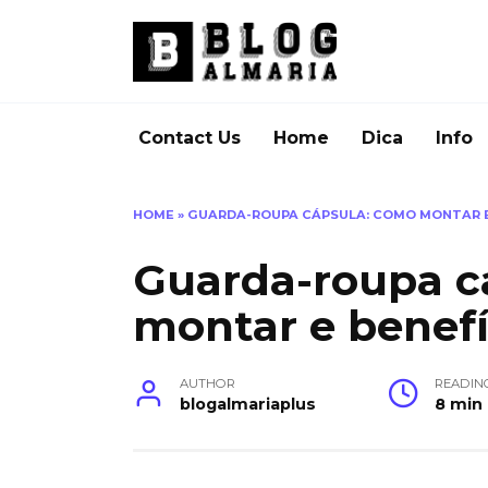
Skip
to
content
Contact Us
Home
Dica
Info
HOME
»
GUARDA-ROUPA CÁPSULA: COMO MONTAR E
Guarda-roupa c
montar e benefí
AUTHOR
READIN
blogalmariaplus
8 min