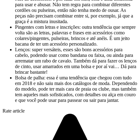
para usar e abusar. Não tem regra para combinar diferentes
cordões ou pulseiras, então não tenha medo de ousar. As
peças não precisam combinar entre si, por exemplo, já que a
graça é a mistura inusitada.
Pingentes com letras e inscrições: outra tendência que sempre
volta são as letras, palavras e frases em acessórios como
colares/pingentes, pulseiras, brincos e até anéis. É um jeito
bacana de ter um acessório personalizado.
Lenços: super versáteis, esses são bons acessórios para
cabelo, podendo usar como bandana ou faixa, ou ainda para
arrematar um rabo de cavalo. Também dá para fazer os lenços
de cinto, usar amarrados em uma bolsa e por aí vai… Dá para
brincar bastante!
Bolsa de palha: essa é uma tendência que chegou com tudo
em 2018 e não saiu mais dos catálogos de moda. Dependendo
do modelo, pode ter mais cara de praia ou clube, mas também
tem aqueles mais sofisticados, com detalhes ou alça em couro
e que você pode usar para passear ou sair para jantar.
Rate article