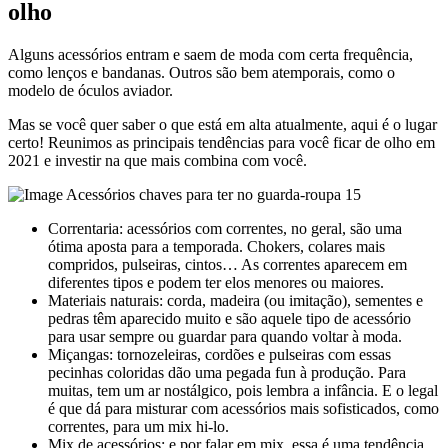
olho
Alguns acessórios entram e saem de moda com certa frequência,
como lenços e bandanas. Outros são bem atemporais, como o
modelo de óculos aviador.
Mas se você quer saber o que está em alta atualmente, aqui é o lugar
certo! Reunimos as principais tendências para você ficar de olho em
2021 e investir na que mais combina com você.
Correntaria: acessórios com correntes, no geral, são uma
ótima aposta para a temporada. Chokers, colares mais
compridos, pulseiras, cintos… As correntes aparecem em
diferentes tipos e podem ter elos menores ou maiores.
Materiais naturais: corda, madeira (ou imitação), sementes e
pedras têm aparecido muito e são aquele tipo de acessório
para usar sempre ou guardar para quando voltar à moda.
Miçangas: tornozeleiras, cordões e pulseiras com essas
pecinhas coloridas dão uma pegada fun à produção. Para
muitas, tem um ar nostálgico, pois lembra a infância. E o legal
é que dá para misturar com acessórios mais sofisticados, como
correntes, para um mix hi-lo.
Mix de acessórios: e por falar em mix, essa é uma tendência