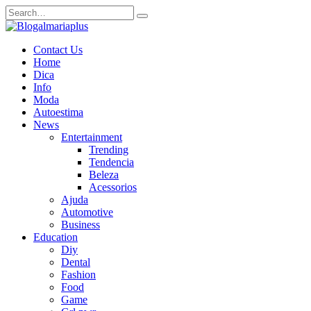
Skip
Search
to
for:
content
Contact Us
Home
Dica
Info
Moda
Autoestima
News
Entertainment
Trending
Tendencia
Beleza
Acessorios
Ajuda
Automotive
Business
Education
Diy
Dental
Fashion
Food
Game