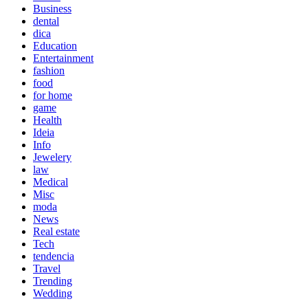
Business
dental
dica
Education
Entertainment
fashion
food
for home
game
Health
Ideia
Info
Jewelery
law
Medical
Misc
moda
News
Real estate
Tech
tendencia
Travel
Trending
Wedding