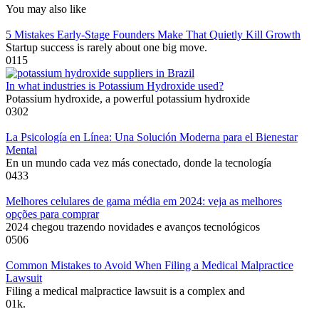
You may also like
5 Mistakes Early-Stage Founders Make That Quietly Kill Growth
Startup success is rarely about one big move.
0
115
In what industries is Potassium Hydroxide used?
Potassium hydroxide, a powerful potassium hydroxide
0
302
La Psicología en Línea: Una Solución Moderna para el Bienestar
Mental
En un mundo cada vez más conectado, donde la tecnología
0
433
Melhores celulares de gama média em 2024: veja as melhores
opções para comprar
2024 chegou trazendo novidades e avanços tecnológicos
0
506
Common Mistakes to Avoid When Filing a Medical Malpractice
Lawsuit
Filing a medical malpractice lawsuit is a complex and
0
1k.