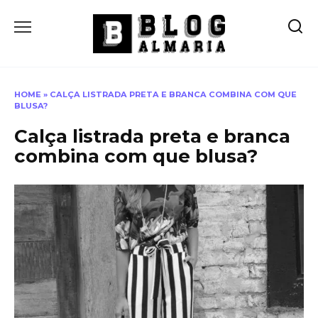
Skip
to
content
HOME
»
CALÇA LISTRADA PRETA E BRANCA COMBINA COM QUE
BLUSA?
Calça listrada preta e branca
combina com que blusa?