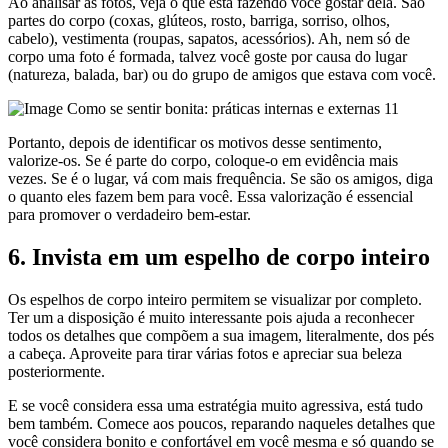
Ao analisar as fotos, veja o que está fazendo você gostar dela. São
partes do corpo (coxas, glúteos, rosto, barriga, sorriso, olhos,
cabelo), vestimenta (roupas, sapatos, acessórios). Ah, nem só de
corpo uma foto é formada, talvez você goste por causa do lugar
(natureza, balada, bar) ou do grupo de amigos que estava com você.
Portanto, depois de identificar os motivos desse sentimento,
valorize-os. Se é parte do corpo, coloque-o em evidência mais
vezes. Se é o lugar, vá com mais frequência. Se são os amigos, diga
o quanto eles fazem bem para você. Essa valorização é essencial
para promover o verdadeiro bem-estar.
6. Invista em um espelho de corpo inteiro
Os espelhos de corpo inteiro permitem se visualizar por completo.
Ter um a disposição é muito interessante pois ajuda a reconhecer
todos os detalhes que compõem a sua imagem, literalmente, dos pés
a cabeça. Aproveite para tirar várias fotos e apreciar sua beleza
posteriormente.
E se você considera essa uma estratégia muito agressiva, está tudo
bem também. Comece aos poucos, reparando naqueles detalhes que
você considera bonito e confortável em você mesma e só quando se