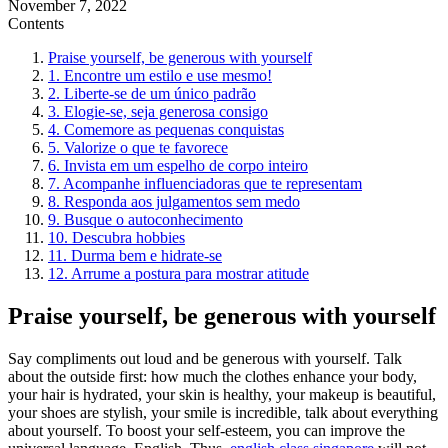
November 7, 2022
Contents
Praise yourself, be generous with yourself
1. Encontre um estilo e use mesmo!
2. Liberte-se de um único padrão
3. Elogie-se, seja generosa consigo
4. Comemore as pequenas conquistas
5. Valorize o que te favorece
6. Invista em um espelho de corpo inteiro
7. Acompanhe influenciadoras que te representam
8. Responda aos julgamentos sem medo
9. Busque o autoconhecimento
10. Descubra hobbies
11. Durma bem e hidrate-se
12. Arrume a postura para mostrar atitude
Praise yourself, be generous with yourself
Say compliments out loud and be generous with yourself. Talk
about the outside first: how much the clothes enhance your body,
your hair is hydrated, your skin is healthy, your makeup is beautiful,
your shoes are stylish, your smile is incredible, talk about everything
about yourself. To boost your self-esteem, you can improve the