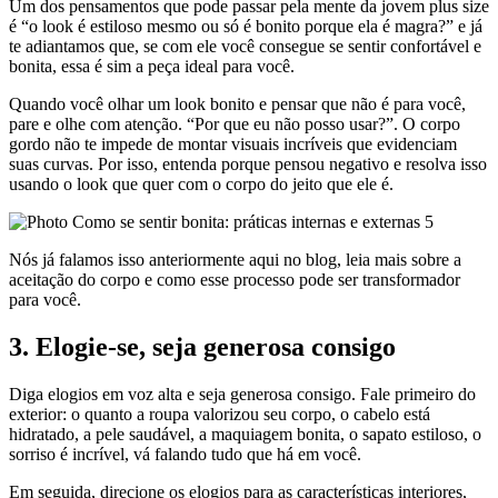
Um dos pensamentos que pode passar pela mente da jovem plus size
é “o look é estiloso mesmo ou só é bonito porque ela é magra?” e já
te adiantamos que, se com ele você consegue se sentir confortável e
bonita, essa é sim a peça ideal para você.
Quando você olhar um look bonito e pensar que não é para você,
pare e olhe com atenção. “Por que eu não posso usar?”. O corpo
gordo não te impede de montar visuais incríveis que evidenciam
suas curvas. Por isso, entenda porque pensou negativo e resolva isso
usando o look que quer com o corpo do jeito que ele é.
Nós já falamos isso anteriormente aqui no blog, leia mais sobre a
aceitação do corpo e como esse processo pode ser transformador
para você.
3. Elogie-se, seja generosa consigo
Diga elogios em voz alta e seja generosa consigo. Fale primeiro do
exterior: o quanto a roupa valorizou seu corpo, o cabelo está
hidratado, a pele saudável, a maquiagem bonita, o sapato estiloso, o
sorriso é incrível, vá falando tudo que há em você.
Em seguida, direcione os elogios para as características interiores,