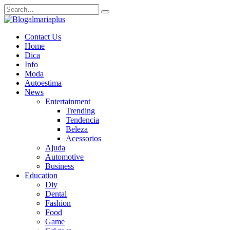
Skip
Search
to
for:
content
Contact Us
Home
Dica
Info
Moda
Autoestima
News
Entertainment
Trending
Tendencia
Beleza
Acessorios
Ajuda
Automotive
Business
Education
Diy
Dental
Fashion
Food
Game