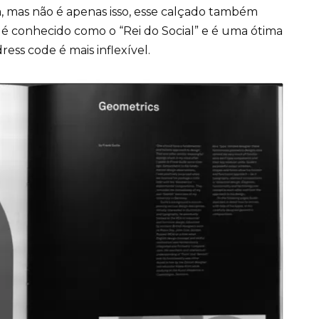
ia, mas não é apenas isso, esse calçado também
 é conhecido como o “Rei do Social” e é uma ótima
ss code é mais inflexível.