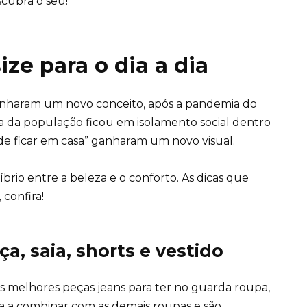
scubra o seu!
ze para o dia a dia
nharam um novo conceito, após a pandemia do
ia da população ficou em isolamento social dentro
de ficar em casa” ganharam um novo visual.
íbrio entre a beleza e o conforto. As dicas que
confira!
ça, saia, shorts e vestido
s melhores peças jeans para ter no guarda roupa
,
ara a combinar com as demais roupas e são