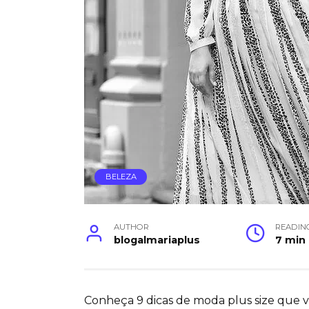
BELEZA
AUTHOR
READIN
blogalmariaplus
7 min
Conheça 9 dicas de moda plus size que vã