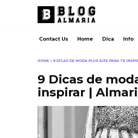
Skip
to
content
Contact Us
Home
Dica
Info
HOME
»
9 DICAS DE MODA PLUS SIZE PARA TE INSPI
9 Dicas de moda
inspirar | Almar