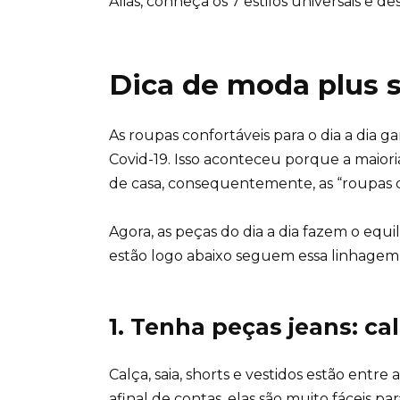
Aliás,
conheça os 7 estilos universais e de
Dica de moda plus si
As
roupas confortáveis para o dia a dia
ga
Covid-19. Isso aconteceu porque a maior
de casa, consequentemente, as “roupas 
Agora, as peças do dia a dia fazem o equil
estão logo abaixo seguem essa linhagem, 
1. Tenha peças jeans: cal
Calça, saia, shorts e vestidos estão entre
a
afinal de contas, elas são muito fáceis p